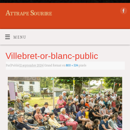
Attrape Sourire
MENU
Villebret-or-blanc-public
Par
|
Publié
11 septembre 2024
|
Grand format en
800 × 534
pixels