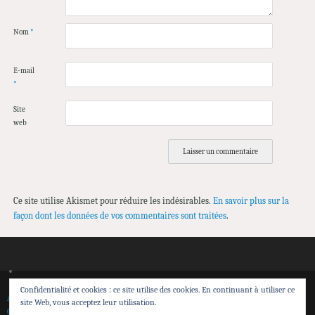
Nom
*
E-mail
*
Site
web
Ce site utilise Akismet pour réduire les indésirables.
En savoir plus sur la
façon dont les données de vos commentaires sont traitées
.
Confidentialité et cookies : ce site utilise des cookies. En continuant à utiliser ce
Accueil
Spectacles
Théâtre de Sensibilisation
Transmission et action territoriale
site Web, vous acceptez leur utilisation.
Calendrier
Contacts
Espace pro