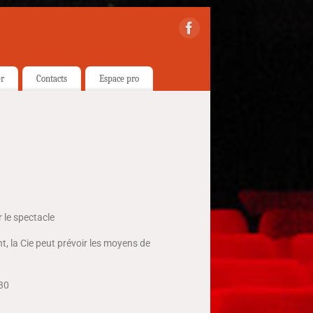
er
Contacts
Espace pro
 le spectacle
nt, la Cie peut prévoir les moyens de
30