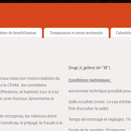
éâtre de Sensibilisation
Transmission et action territoriale
Calendri
[huge_it_gallery id="18"]
uraux mais non moins réalistes du
Conditions techniques:
 de la CPAM, les comédiens
autonomie technique possible pour
ifférentes, et habitent tour à tour
le, avec humour, dynamisme et
Salle occultée (noire. Le cas échéa
finir d’occulter la salle)
en entreprise, les relations entre
Temps de montage et réglages: 1h
e handicap, le préjugé, la fraude à la
Durée de la saynète: 35 minutes