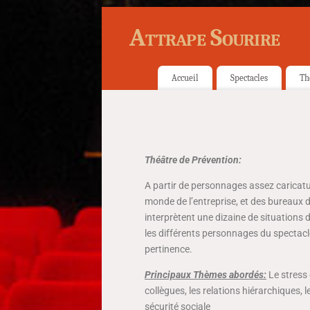
Attrape Sourire
Accueil
Spectacles
Th
Théâtre de Prévention:
A partir de personnages assez caricat
monde de l’entreprise, et des bureaux
interprètent une dizaine de situations d
les différents personnages du spectac
pertinence.
Principaux Thèmes abordés:
Le stress 
collègues, les relations hiérarchiques, l
sécurité sociale