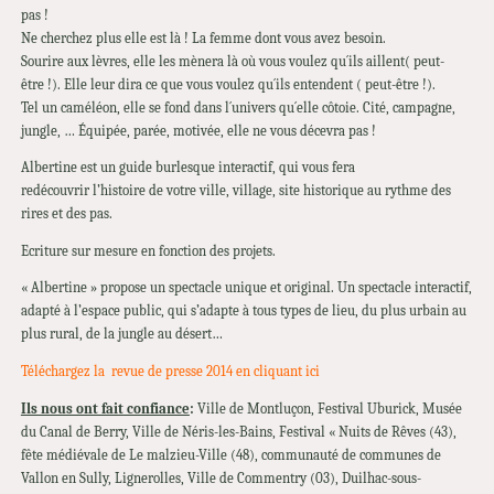
pas !
Ne cherchez plus elle est là ! La femme dont vous avez besoin.
Sourire aux lèvres, elle les mènera là où vous voulez qu´ils aillent( peut-
être !). Elle leur dira ce que vous voulez qu´ils entendent ( peut-être !).
Tel un caméléon, elle se fond dans l´univers qu´elle côtoie. Cité, campagne,
jungle, … Équipée, parée, motivée, elle ne vous décevra pas !
Albertine est un guide burlesque interactif, qui vous fera
redécouvrir l’histoire de votre ville, village, site historique au rythme des
rires et des pas.
Ecriture sur mesure en fonction des projets.
« Albertine » propose un spectacle unique et original. Un spectacle interactif,
adapté à l’espace public, qui s’adapte à tous types de lieu, du plus urbain au
plus rural, de la jungle au désert…
Téléchargez la revue de presse 2014 en cliquant ici
Ils nous ont fait confiance
:
Ville de Montluçon, Festival Uburick, Musée
du Canal de Berry, Ville de Néris-les-Bains, Festival « Nuits de Rêves (43),
fête médiévale de Le malzieu-Ville (48), communauté de communes de
Vallon en Sully, Lignerolles, Ville de Commentry (03), Duilhac-sous-