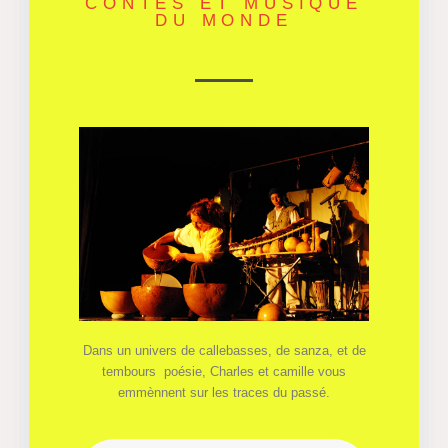
CONTES ET MUSIQUE
DU MONDE
Dans un univers de callebasses, de sanza, et de
tembours poésie, Charles et camille vous
emmènnent sur les traces du passé.