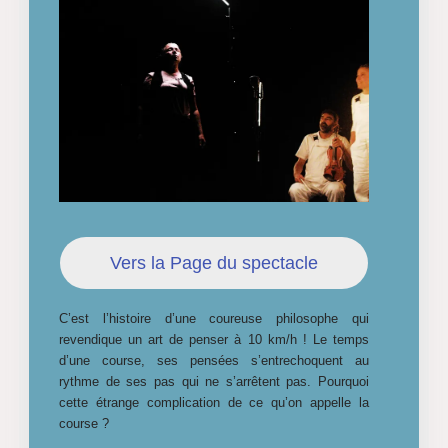
Vers la Page du spectacle
C’est l’histoire d’une coureuse philosophe qui
revendique un art de penser à 10 km/h ! Le temps
d’une course, ses pensées s’entrechoquent au
rythme de ses pas qui ne s’arrêtent pas. Pourquoi
cette étrange complication de ce qu’on appelle la
course ?