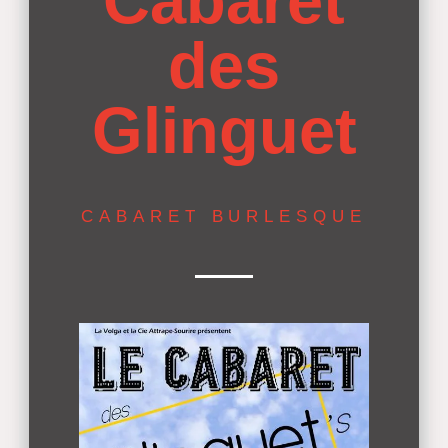
Cabaret
des
Glinguet
CABARET BURLESQUE