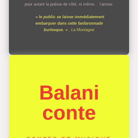
pour autant la poésie de côté, ni même… l’amour.
» le public se laisse immédiatement
embarquer dans cette fanfaronnade
burlesque. »
, La Montagne
Balani
conte