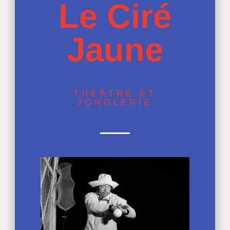
Le Ciré
Jaune
THÉÂTRE ET
JONGLERIE