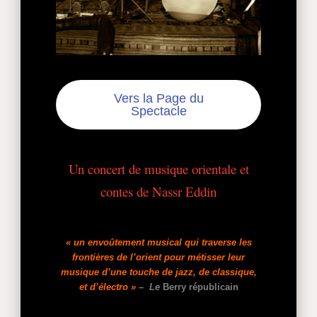
Vers la Page du
Spectacle
Un concert de musique orientale et
contes de Nassr Eddin
« un envoûtement musical qui traverse les
frontières de l’orient pour métisser leur
musique d’une touche de jazz, de classique,
et d’électro »
– Le
Berry républicain