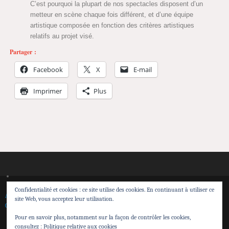
C’est pourquoi la plupart de nos spectacles disposent d’un
metteur en scène chaque fois différent, et d’une équipe
artistique composée en fonction des critères artistiques
relatifs au projet visé.
Partager :
Facebook
X
E-mail
Imprimer
Plus
Confidentialité et cookies : ce site utilise des cookies. En continuant à utiliser ce
Accueil
Spectacles
Théâtre de Sensibilisation
Transmission et action territoriale
site Web, vous acceptez leur utilisation.
Calendrier
Contacts
Espace pro
Pour en savoir plus, notamment sur la façon de contrôler les cookies,
Cie Attrape Sourire
consultez :
Politique relative aux cookies