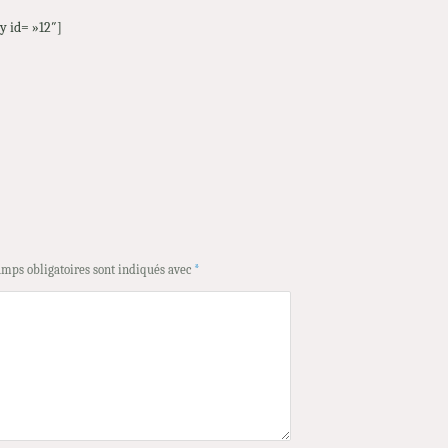
y id= »12″]
amps obligatoires sont indiqués avec
*