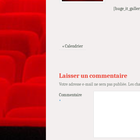
[huge_it_galler
«
Calendrier
Laisser un commentaire
Votre adresse e-mail ne sera pas publiée.
Les ch
Commentaire
*