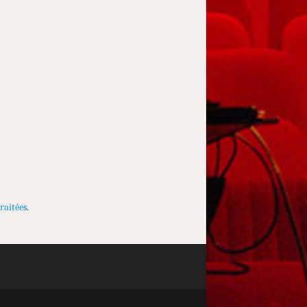
raitées
.