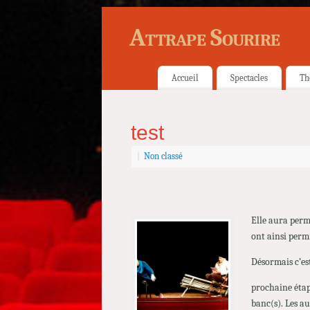
Attrape Sourire
Accueil
Spectacles
Th
test
|
Non classé
Elle aura permi
ont ainsi permi
Désormais c’es
prochaine étap
banc(s). Les a