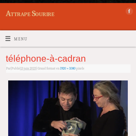
Attrape Sourire
MENU
téléphone-à-cadran
Par
|
Publié
13 juin 2023
|
Grand format en
1920 × 1080
pixels