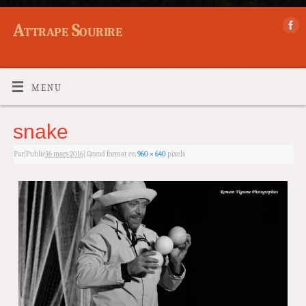
Attrape Sourire
MENU
snake
Par
|
Publié
16 mars 2016
|
Grand format en
960 × 640
pixels