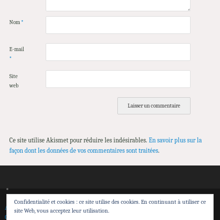
Nom
*
E-mail
*
Site
web
Ce site utilise Akismet pour réduire les indésirables.
En savoir plus sur la
façon dont les données de vos commentaires sont traitées
.
Confidentialité et cookies : ce site utilise des cookies. En continuant à utiliser ce
Accueil
Spectacles
Théâtre de Sensibilisation
Transmission et action territoriale
site Web, vous acceptez leur utilisation.
Calendrier
Contacts
Espace pro