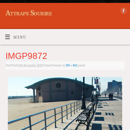
Attrape Sourire
MENU
IMGP9872
Par
|
Publié
30 décembre 2015
|
Grand format en
595 × 842
pixels