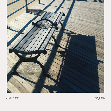
«
IMGP9697
DSC_1363
»