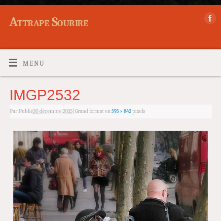
Attrape Sourire
MENU
IMGP2532
Par
|
Publié
30 décembre 2015
|
Grand format en
595 × 842
pixels