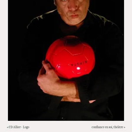
«
CD Allier - Logo
confiance en soi, théâtre
»