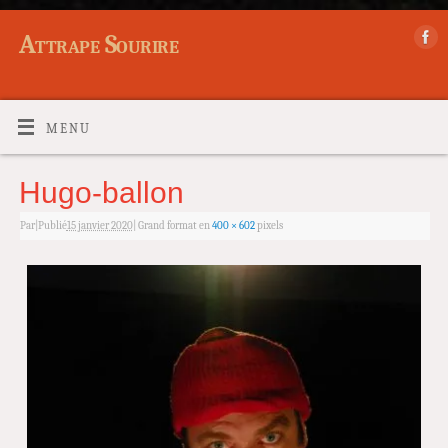
Attrape Sourire
MENU
Hugo-ballon
Par
|
Publié
15 janvier 2020
|
Grand format en
400 × 602
pixels