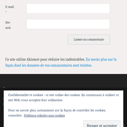
E-mail
*
Site
web
Ce site utilise Akismet pour réduire les indésirables.
En savoir plus sur la
façon dont les données de vos commentaires sont traitées
.
Confidentialité et cookies : ce site utilise des cookies. En continuant à utiliser ce
Accueil
Spectacles
Théâtre de Sensibilisation
Transmission et action territoriale
site Web, vous acceptez leur utilisation.
Calendrier
Contacts
Espace pro
Pour en savoir plus, notamment sur la façon de contrôler les cookies,
Cie Attrape Sourire
consultez :
Politique relative aux cookies
Attrape Sourire
| Fièrement propulsé par
Mantra
&
WordPress.