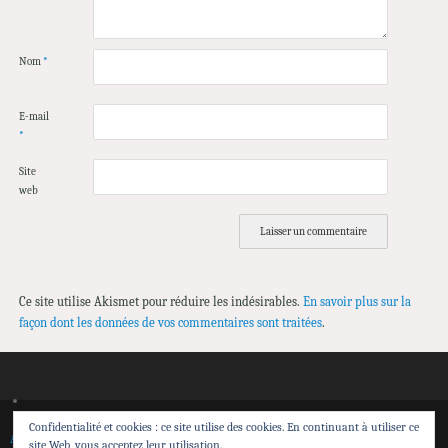
Nom
*
E-mail
*
Site
web
Ce site utilise Akismet pour réduire les indésirables.
En savoir plus sur la
façon dont les données de vos commentaires sont traitées
.
Confidentialité et cookies : ce site utilise des cookies. En continuant à utiliser ce
Accueil
Spectacles
Théâtre de Sensibilisation
Transmission et action territoriale
site Web, vous acceptez leur utilisation.