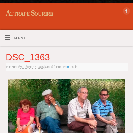
Attrape Sourire
MENU
DSC_1363
Par
|
Publié
30 décembre 2015
|
Grand format en
×
pixels