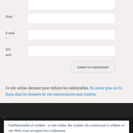
Nom
*
E-mail
*
Site
web
Ce site utilise Akismet pour réduire les indésirables.
En savoir plus sur la
façon dont les données de vos commentaires sont traitées
.
Confidentialité et cookies : ce site utilise des cookies. En continuant à utiliser ce
Accueil
Spectacles
Théâtre de Sensibilisation
Transmission et action territoriale
site Web, vous acceptez leur utilisation.