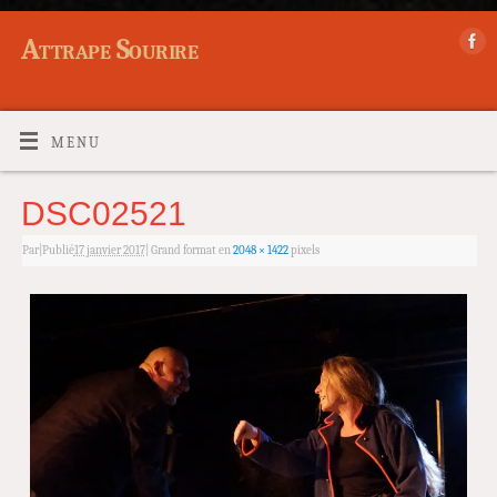
Attrape Sourire
MENU
DSC02521
Par
|
Publié
17 janvier 2017
|
Grand format en
2048 × 1422
pixels