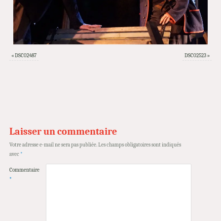
«
DSC02487
DSC02523
»
Laisser un commentaire
Votre adresse e-mail ne sera pas publiée.
Les champs obligatoires sont indiqués
avec
*
Commentaire
*