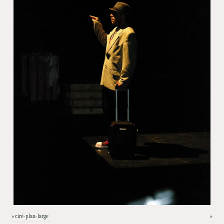
«
ciré-plan-large
»