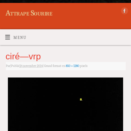
Attrape Sourire
MENU
ciré—vrp
Par
|
Publié
24 novembre 2014
|
Grand format en
850 × 1280
pixels