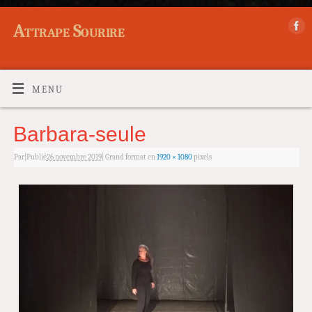
Attrape Sourire
MENU
Barbara-seule
Par
|
Publié
26 novembre 2019
|
Grand format en
1920 × 1080
pixels