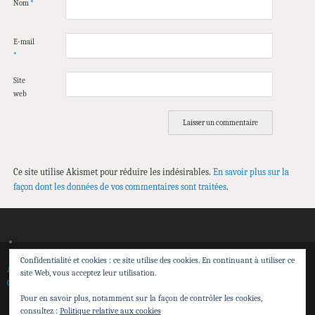
Nom
*
E-mail
*
Site
web
Ce site utilise Akismet pour réduire les indésirables.
En savoir plus sur la
façon dont les données de vos commentaires sont traitées
.
Confidentialité et cookies : ce site utilise des cookies. En continuant à utiliser ce
Accueil
Spectacles
Théâtre de Sensibilisation
Transmission et action territoriale
site Web, vous acceptez leur utilisation.
Calendrier
Contacts
Espace pro
Pour en savoir plus, notamment sur la façon de contrôler les cookies,
Cie Attrape Sourire
consultez :
Politique relative aux cookies