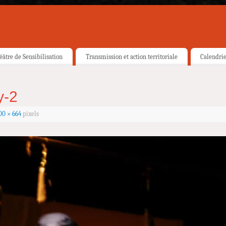
éâtre de Sensibilisation
Transmission et action territoriale
Calendri
y-2
00 × 664
pixels