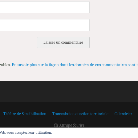
rables.
En savoir plus sur la façon dont les données de vos commentaires sont t
Théâtre de Sensibilisation
Transmission et action territoriale
Calendrier
Cie Attrape Sourire
 Web, vous acceptez leur utilisation.
Attrape Sourire
| Fièrement propulsé par
Mantra
&
WordPress.