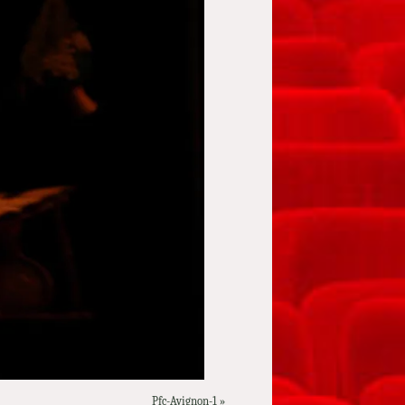
Pfc-Avignon-1
»