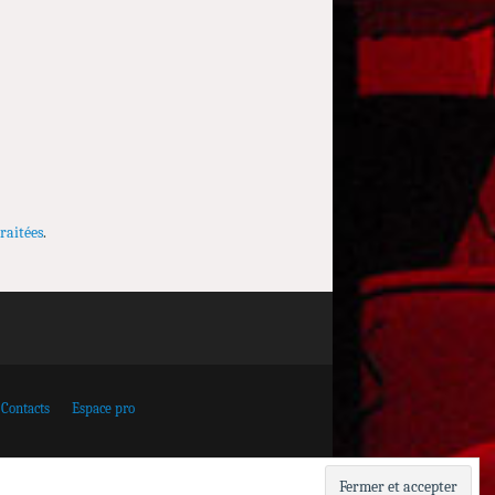
raitées
.
Contacts
Espace pro