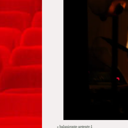
«
balaniconte-argenty-1