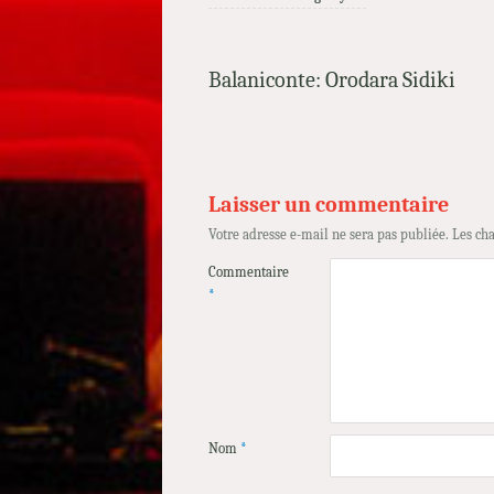
Balaniconte: Orodara Sidiki
Laisser un commentaire
Votre adresse e-mail ne sera pas publiée.
Les ch
Commentaire
*
Nom
*