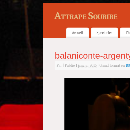
Attrape Sourire
Accueil
Spectacles
Th
balaniconte-argent
Par
|
Publié
1 janvier 2015
|
Grand format en
10