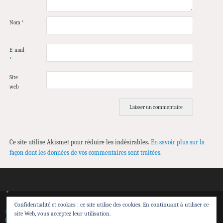
Nom
*
E-mail
*
Site
web
Ce site utilise Akismet pour réduire les indésirables.
En savoir plus sur la
façon dont les données de vos commentaires sont traitées
.
Confidentialité et cookies : ce site utilise des cookies. En continuant à utiliser ce
Accueil
Spectacles
Théâtre de Sensibilisation
Transmission et action territoriale
site Web, vous acceptez leur utilisation.
Calendrier
Contacts
Espace pro