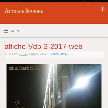
Attrape Sourire
MENU
affiche-Vdb-3-2017-web
Par
|
Publié
7 novembre 2017
|
Grand format en
2000 × 2824
pixels