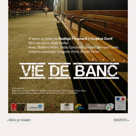
«
fabio-pr-dossier
IMGP1174
»